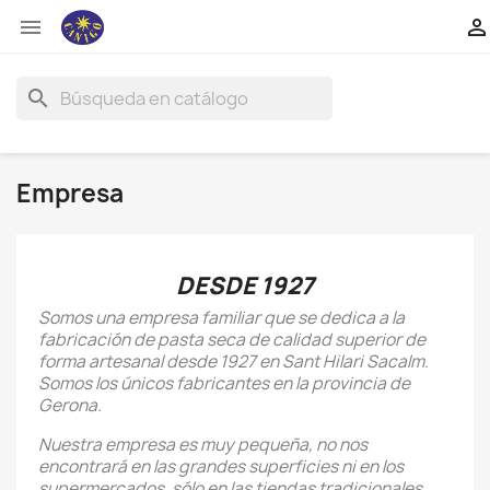


search
Empresa
DESDE 1927
Somos una empresa familiar que se dedica a la
fabricación de pasta seca de calidad superior de
forma artesanal desde 1927 en Sant Hilari Sacalm.
Somos los únicos fabricantes en la provincia de
Gerona.
Nuestra empresa es muy pequeña, no nos
encontrará en las grandes superficies ni en los
supermercados, sólo en las tiendas tradicionales.