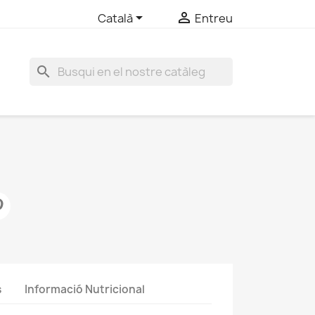


Català
Entreu
search
s
Informació Nutricional