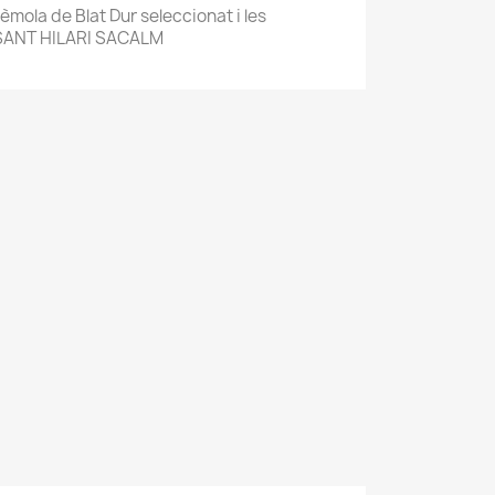
mola de Blat Dur seleccionat i les
 SANT HILARI SACALM
×
×
×