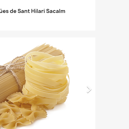
ües de Sant Hilari Sacalm
×
×
×
×
