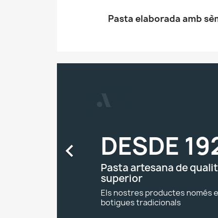
Pasta elaborada amb sèmo
C
(
E
Wi
Af
((
Yo
add_circle_outline
DESDE 19

Pasta artesana de quali
superior
Els nostres productes només e
botigues tradicionals